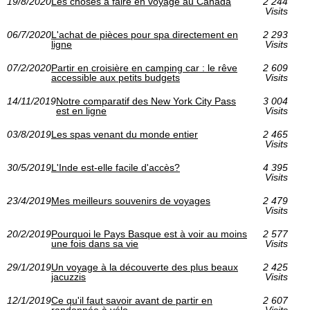
19/8/2020
Les choses à faire en voyage au Canada
2 244
Visits
06/7/2020
L'achat de pièces pour spa directement en
2 293
ligne
Visits
07/2/2020
Partir en croisière en camping car : le rêve
2 609
accessible aux petits budgets
Visits
14/11/2019
Notre comparatif des New York City Pass
3 004
est en ligne
Visits
03/8/2019
Les spas venant du monde entier
2 465
Visits
30/5/2019
L'Inde est-elle facile d'accès?
4 395
Visits
23/4/2019
Mes meilleurs souvenirs de voyages
2 479
Visits
20/2/2019
Pourquoi le Pays Basque est à voir au moins
2 577
une fois dans sa vie
Visits
29/1/2019
Un voyage à la découverte des plus beaux
2 425
jacuzzis
Visits
12/1/2019
Ce qu'il faut savoir avant de partir en
2 607
randonnée à vélo
Visits