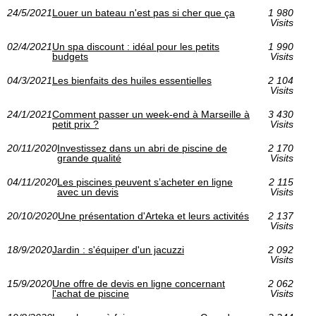
24/5/2021
Louer un bateau n'est pas si cher que ça
1 980
Visits
02/4/2021
Un spa discount : idéal pour les petits
1 990
budgets
Visits
04/3/2021
Les bienfaits des huiles essentielles
2 104
Visits
24/1/2021
Comment passer un week-end à Marseille à
3 430
petit prix ?
Visits
20/11/2020
Investissez dans un abri de piscine de
2 170
grande qualité
Visits
04/11/2020
Les piscines peuvent s’acheter en ligne
2 115
avec un devis
Visits
20/10/2020
Une présentation d'Arteka et leurs activités
2 137
Visits
18/9/2020
Jardin : s'équiper d'un jacuzzi
2 092
Visits
15/9/2020
Une offre de devis en ligne concernant
2 062
l'achat de piscine
Visits