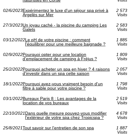
02/6/2023
Expérimentez le luxe d'un séjour spa privé à
2 573
Argelès sur Mer
Visits
27/3/2023
Un joyau caché - la piscine du camping Les
2 583
Galets
Visits
03/12/2022
Le pH de votre piscine : comment
1 885
l'équilibrer pour une meilleure baignade ?
Visits
02/9/2022
Pourquoi opter pour une location
1 809
d'emplacement de camping à Fréjus ?
Visits
25/2/2022
Pourquoi acheter un spa en hiver ? 4 raisons
2 057
d'investir dans un spa cette saison
Visits
18/1/2022
Pourquoi avez-vous vraiment besoin d'un
1 798
filtre à sable pour votre piscine ?
Visits
03/1/2022
Bureaux Paris 8 : Les avantages de la
2 519
location de vos bureaux
Visits
22/10/2021
Dans quelle mesure pouvez-vous modifier
4 678
l'extérieur de votre spa chez Tropicspa ?
Visits
25/8/2021
Tout savoir sur l’entretien de son spa
1 887
Visits