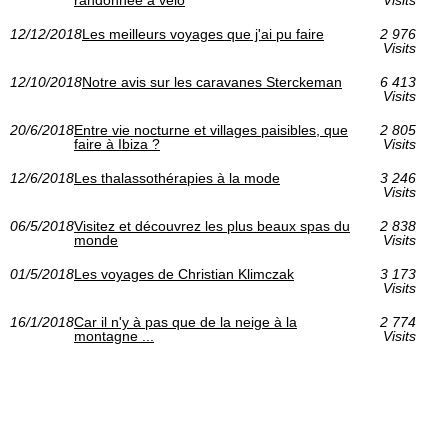
12/12/2018
Les meilleurs voyages que j'ai pu faire
2 976
Visits
12/10/2018
Notre avis sur les caravanes Sterckeman
6 413
Visits
20/6/2018
Entre vie nocturne et villages paisibles, que
2 805
faire à Ibiza ?
Visits
12/6/2018
Les thalassothérapies à la mode
3 246
Visits
06/5/2018
Visitez et découvrez les plus beaux spas du
2 838
monde
Visits
01/5/2018
Les voyages de Christian Klimczak
3 173
Visits
16/1/2018
Car il n'y à pas que de la neige à la
2 774
montagne ...
Visits