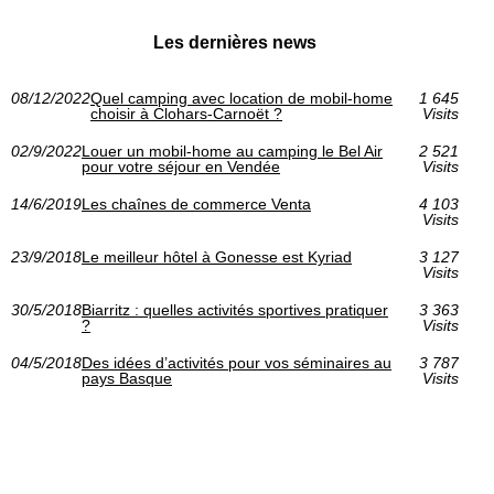
Les dernières news
08/12/2022
Quel camping avec location de mobil-home
1 645
choisir à Clohars-Carnoët ?
Visits
02/9/2022
Louer un mobil-home au camping le Bel Air
2 521
pour votre séjour en Vendée
Visits
14/6/2019
Les chaînes de commerce Venta
4 103
Visits
23/9/2018
Le meilleur hôtel à Gonesse est Kyriad
3 127
Visits
30/5/2018
Biarritz : quelles activités sportives pratiquer
3 363
?
Visits
04/5/2018
Des idées d’activités pour vos séminaires au
3 787
pays Basque
Visits