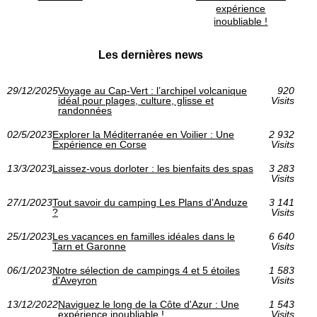
expérience
inoubliable !
Les dernières news
29/12/2025
Voyage au Cap‑Vert : l’archipel volcanique
920
idéal pour plages, culture, glisse et
Visits
randonnées
02/5/2023
Explorer la Méditerranée en Voilier : Une
2 932
Expérience en Corse
Visits
13/3/2023
Laissez-vous dorloter : les bienfaits des spas
3 283
Visits
27/1/2023
Tout savoir du camping Les Plans d’Anduze
3 141
?
Visits
25/1/2023
Les vacances en familles idéales dans le
6 640
Tarn et Garonne
Visits
06/1/2023
Notre sélection de campings 4 et 5 étoiles
1 583
d'Aveyron
Visits
13/12/2022
Naviguez le long de la Côte d'Azur : Une
1 543
expérience inoubliable !
Visits