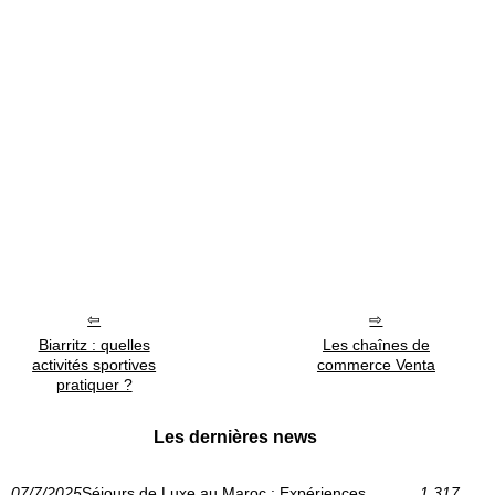
Biarritz : quelles
Les chaînes de
activités sportives
commerce Venta
pratiquer ?
Les dernières news
07/7/2025
Séjours de Luxe au Maroc : Expériences
1 317