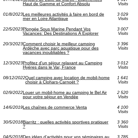
Haut de Gamme et Confort Absolu
Visits
01/8/2023
Les meilleures activités à faire en bord de
3 029
mer en Loire Atlantique
Visits
22/5/2023
Plongée Sous Marine Pendant Vos
3 007
Vacances: Des Destinations À Explorer
Visits
20/3/2023
Comment choisir le meilleur camping
3 396
Ardèche avec parc aquatique pour des
Visits
vacances inoubliables ?
12/3/2023
Profitez d'un séjour relaxant au Camping
3 012
Hyères dans le Var, France
Visits
08/12/2022
Quel camping avec location de mobil-home
1 641
choisir à Clohars-Carnoët ?
Visits
02/9/2022
Louer un mobil-home au camping le Bel Air
2 520
pour votre séjour en Vendée
Visits
14/6/2019
Les chaînes de commerce Venta
4 100
Visits
30/5/2018
Biarritz : quelles activités sportives pratiquer
3 360
?
Visits
04/5/2018
Des idées d’activités pour vos séminaires au
3 785