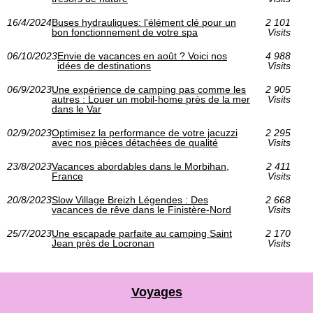
16/4/2024
Buses hydrauliques: l'élément clé pour un
2 101
bon fonctionnement de votre spa
Visits
06/10/2023
Envie de vacances en août ? Voici nos
4 988
idées de destinations
Visits
06/9/2023
Une expérience de camping pas comme les
2 905
autres : Louer un mobil-home près de la mer
Visits
dans le Var
02/9/2023
Optimisez la performance de votre jacuzzi
2 295
avec nos pièces détachées de qualité
Visits
23/8/2023
Vacances abordables dans le Morbihan,
2 411
France
Visits
20/8/2023
Slow Village Breizh Légendes : Des
2 668
vacances de rêve dans le Finistère-Nord
Visits
25/7/2023
Une escapade parfaite au camping Saint
2 170
Jean près de Locronan
Visits
Voyages