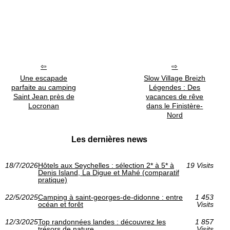
Une escapade
Slow Village Breizh
parfaite au camping
Légendes : Des
Saint Jean près de
vacances de rêve
Locronan
dans le Finistère-
Nord
Les dernières news
18/7/2026
Hôtels aux Seychelles : sélection 2* à 5* à
19 Visits
Denis Island, La Digue et Mahé (comparatif
pratique)
22/5/2025
Camping à saint-georges-de-didonne : entre
1 453
océan et forêt
Visits
12/3/2025
Top randonnées landes : découvrez les
1 857
trésors de nature
Visits