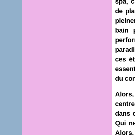
spa, c
de pla
pleine
bain 
perfo
paradi
ces é
essent
du co
Alors,
centre
dans c
Qui ne
Alors,