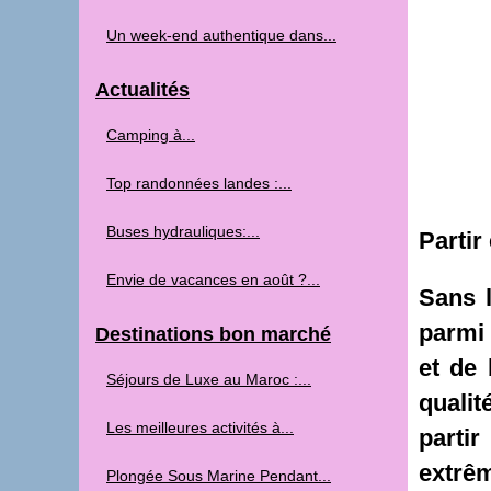
Un week-end authentique dans...
Actualités
Camping à...
Top randonnées landes :...
Buses hydrauliques:...
Partir
Envie de vacances en août ?...
Sans 
parmi 
Destinations bon marché
et de
Séjours de Luxe au Maroc :...
qualit
Les meilleures activités à...
parti
extrêm
Plongée Sous Marine Pendant...