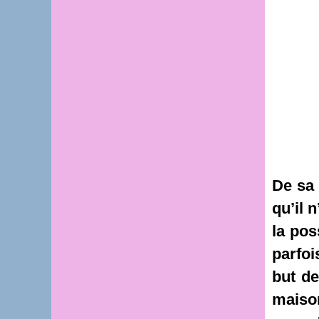
De sa 
qu’il 
la pos
parfoi
but de
maison