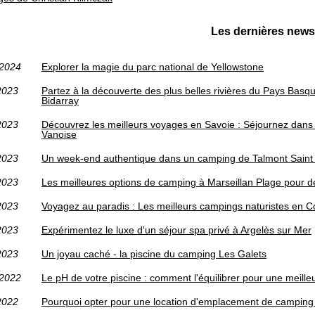
Les dernières news
/2024
Explorer la magie du parc national de Yellowstone
2023
Partez à la découverte des plus belles rivières du Pays Basque
Bidarray
2023
Découvrez les meilleurs voyages en Savoie : Séjournez dans
Vanoise
2023
Un week-end authentique dans un camping de Talmont Saint 
2023
Les meilleures options de camping à Marseillan Plage pour d
2023
Voyagez au paradis : Les meilleurs campings naturistes en C
2023
Expérimentez le luxe d'un séjour spa privé à Argelès sur Mer
2023
Un joyau caché - la piscine du camping Les Galets
/2022
Le pH de votre piscine : comment l'équilibrer pour une meill
2022
Pourquoi opter pour une location d'emplacement de camping 