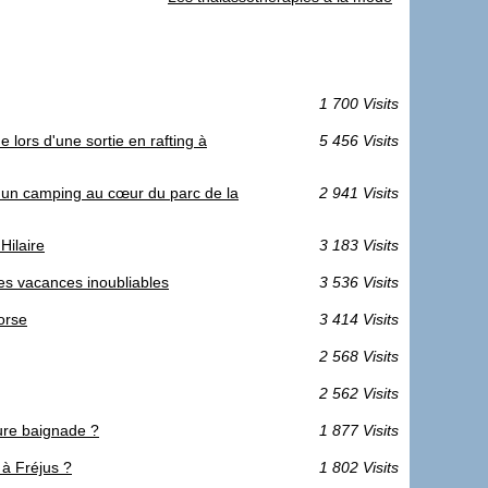
1 700 Visits
 lors d'une sortie en rafting à
5 456 Visits
 un camping au cœur du parc de la
2 941 Visits
Hilaire
3 183 Visits
es vacances inoubliables
3 536 Visits
orse
3 414 Visits
2 568 Visits
2 562 Visits
eure baignade ?
1 877 Visits
à Fréjus ?
1 802 Visits