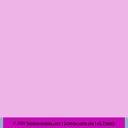
© 2026
Topdesvoyages.com
|
Schéma votre site
|
eZ Publish