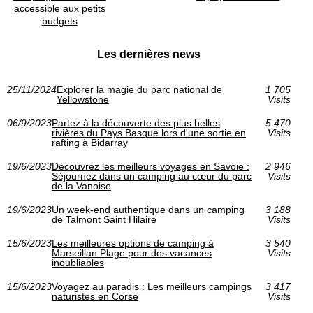
accessible aux petits
budgets
Les dernières news
25/11/2024
Explorer la magie du parc national de
1 705
Yellowstone
Visits
06/9/2023
Partez à la découverte des plus belles
5 470
rivières du Pays Basque lors d'une sortie en
Visits
rafting à Bidarray
19/6/2023
Découvrez les meilleurs voyages en Savoie :
2 946
Séjournez dans un camping au cœur du parc
Visits
de la Vanoise
19/6/2023
Un week-end authentique dans un camping
3 188
de Talmont Saint Hilaire
Visits
15/6/2023
Les meilleures options de camping à
3 540
Marseillan Plage pour des vacances
Visits
inoubliables
15/6/2023
Voyagez au paradis : Les meilleurs campings
3 417
naturistes en Corse
Visits