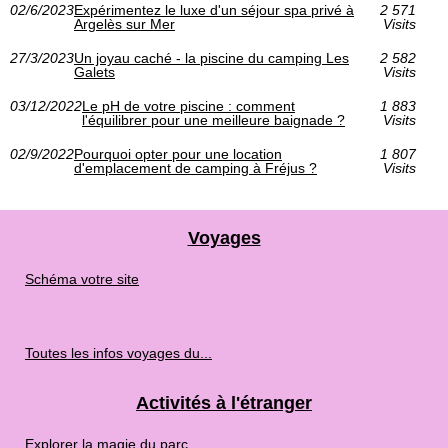
02/6/2023
Expérimentez le luxe d'un séjour spa privé à
2 571
Argelès sur Mer
Visits
27/3/2023
Un joyau caché - la piscine du camping Les
2 582
Galets
Visits
03/12/2022
Le pH de votre piscine : comment
1 883
l'équilibrer pour une meilleure baignade ?
Visits
02/9/2022
Pourquoi opter pour une location
1 807
d'emplacement de camping à Fréjus ?
Visits
Voyages
Schéma votre site
Toutes les infos voyages du...
Activités à l'étranger
Explorer la magie du parc...